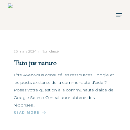
Skip
to
Men
main
content
26 mars 2024
in
Non classé
Tuto jus naturo
Titre Avez-vous consulté les ressources Google et
les posts existants de la communauté d'aide ?
Posez votre question à la communauté d'aide de
Google Search Central pour obtenir des
réponses…
READ MORE