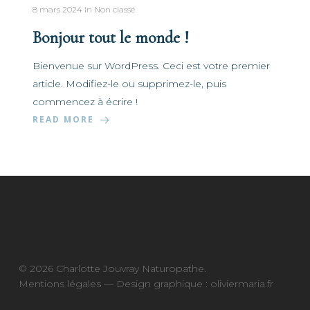
8 mars 2024
in
Non classé
Bonjour tout le monde !
Bienvenue sur WordPress. Ceci est votre premier
article. Modifiez-le ou supprimez-le, puis
commencez à écrire !
READ MORE
© 2026 Charlotte Jouvray Naturopathe.
Mentions légales
— Design graphique :
oliviermaria.fr