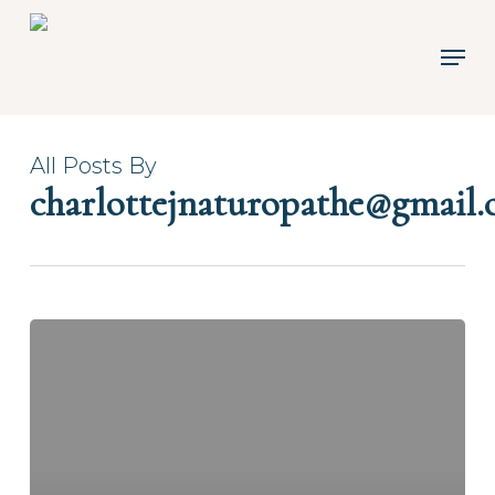
Skip
to
Men
main
content
All Posts By
charlottejnaturopathe@gmail